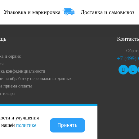
Упаковка и маркировка
Доставка и самовывоз
щь
Контакт
Обратн
ка и сервис
+7 (499)
ия
ка конфеденциальности
ие на обработку персональных данных
а приема оплаты
т товара
мости и улучшения
Принять
в нашей
политике