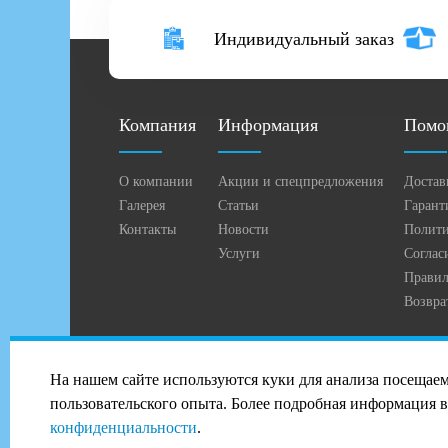
Индивидуальный заказ
Компания
Информация
Помо
О компании
Акции и спецпредложения
Достав
Галерея
Статьи
Гарант
Контакты
Новости
Полити
Услуги
Соглас
Правил
Возвра
2026 © Профиль-Сталь в Истре
На нашем сайте используются куки для анализа посещае
PANDA Digital Group
пользовательского опыта. Более подробная информация 
конфиденциальности
.