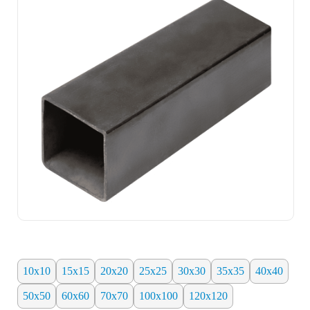
10х10
15х15
20х20
25х25
30х30
35х35
40х40
50х50
60х60
70х70
100х100
120х120